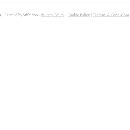
3 | Farmed by
Webidoo
|
Privacy Policy
-
Cookie Policy
|
Termini & Condizioni
iva sulla raccolta
Le tue preferenze relative alla priva